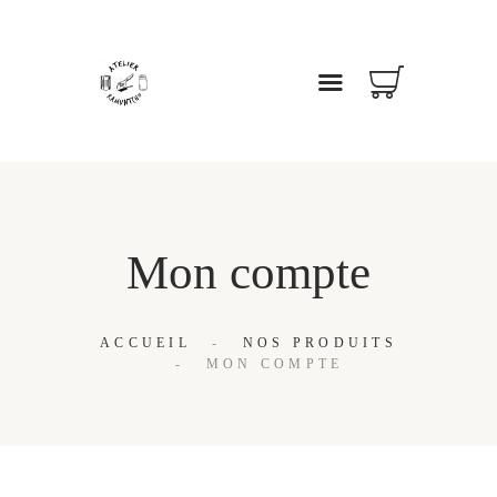
ACCUEIL
À PROPOS
NOS SERVICES
NOS PRODUITS
Mon compte
COFFRETS CADEAUX
CONTACT
ACCUEIL
NOS PRODUITS
MON COMPTE