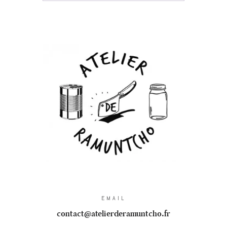
EMAIL
contact@atelierderamuntcho.fr