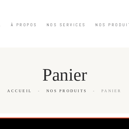
ACCUEIL
À PROPOS
L
À PROPOS
NOS SERVICES
NOS PRODUI
NOS SERVICES
NOS PRODUITS
COFFRETS CADEAUX
CONTACT
Panier
ACCUEIL
NOS PRODUITS
PANIER