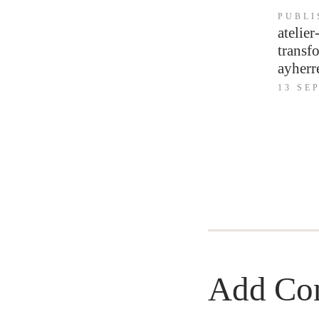
Navigation
PUBLI
atelie
de
l’article
transf
ayherr
13 SE
Add Co