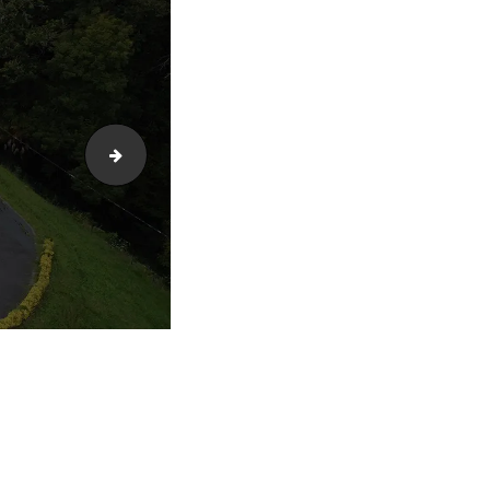
cropped-Logo-Atelier-de-Ramuntcho-500px-e1628