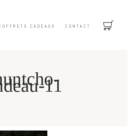
COFFRETS CADEAUX
CONTACT
muntcho-
ndeau-11