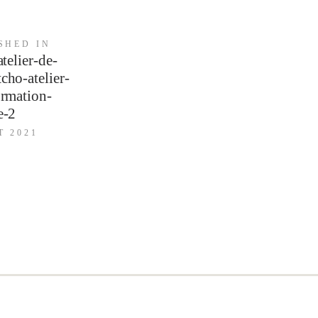
Previous
SHED IN
atelier-de-
post:
cho-atelier-
ormation-
e-2
T 2021