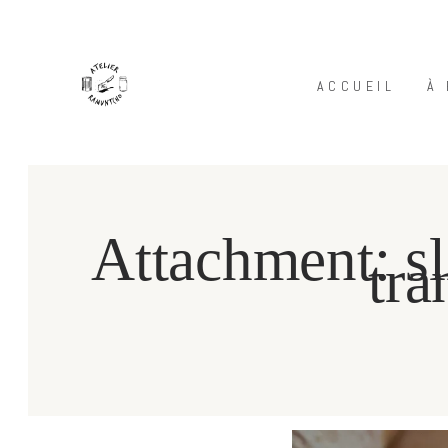
ACCUEIL
À
Attachment: sl
tra