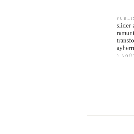
Navigation
PUBLI
slider-
de
l’article
ramunt
transf
ayherr
9 AOÛ