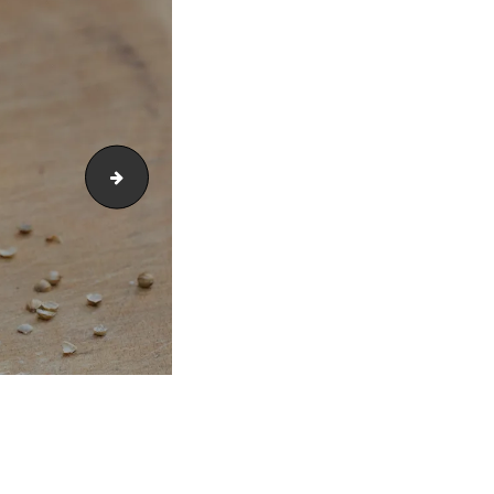
slider-atelier-de-ramuntcho-atelier-transformation-